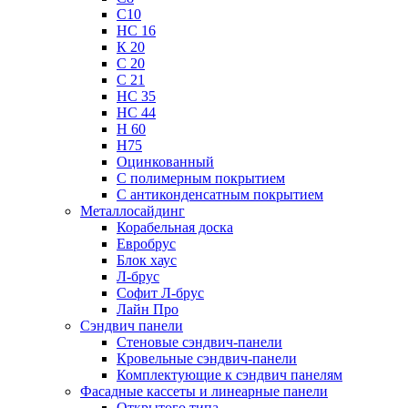
С10
НС 16
К 20
С 20
С 21
НС 35
НС 44
Н 60
Н75
Оцинкованный
С полимерным покрытием
С антиконденсатным покрытием
Металлосайдинг
Корабельная доска
Евробрус
Блок хаус
Л-брус
Софит Л-брус
Лайн Про
Сэндвич панели
Стеновые сэндвич-панели
Кровельные сэндвич-панели
Комплектующие к сэндвич панелям
Фасадные кассеты и линеарные панели
Открытого типа