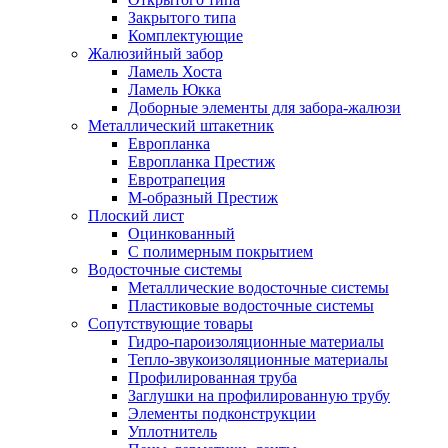
Закрытого типа
Комплектующие
Жалюзийный забор
Ламель Хоста
Ламель Юкка
Доборные элементы для забора-жалюзи
Металлический штакетник
Европланка
Европланка Престиж
Евротрапеция
М-образный Престиж
Плоский лист
Оцинкованный
С полимерным покрытием
Водосточные системы
Металлические водосточные системы
Пластиковые водосточные системы
Сопутствующие товары
Гидро-пароизоляционные материалы
Тепло-звукоизоляционные материалы
Профилированная труба
Заглушки на профилированную трубу
Элементы подконструкции
Уплотнитель