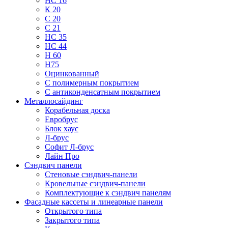
НС 16
К 20
С 20
С 21
НС 35
НС 44
Н 60
Н75
Оцинкованный
С полимерным покрытием
С антиконденсатным покрытием
Металлосайдинг
Корабельная доска
Евробрус
Блок хаус
Л-брус
Софит Л-брус
Лайн Про
Сэндвич панели
Стеновые сэндвич-панели
Кровельные сэндвич-панели
Комплектующие к сэндвич панелям
Фасадные кассеты и линеарные панели
Открытого типа
Закрытого типа