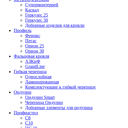
Супермонтеррей
Каскад
Геркулес 25
Геркулес 30
Доборные изделия для кровли
Профиль
Феникс
Пегас
Орион 25
Орион 30
Фальцевая кровля
АЗКиФ
GrandLine
Гибкая черепица
Однослойная
Ламинированная
Комплектующие к гибкой черепице
Ондулин
Ондулин Smart
Черепица Ондулин
Доборные элементы для ондулина
Профнастил
С8
С10