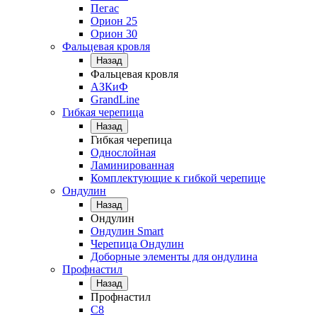
Пегас
Орион 25
Орион 30
Фальцевая кровля
Назад
Фальцевая кровля
АЗКиФ
GrandLine
Гибкая черепица
Назад
Гибкая черепица
Однослойная
Ламинированная
Комплектующие к гибкой черепице
Ондулин
Назад
Ондулин
Ондулин Smart
Черепица Ондулин
Доборные элементы для ондулина
Профнастил
Назад
Профнастил
С8