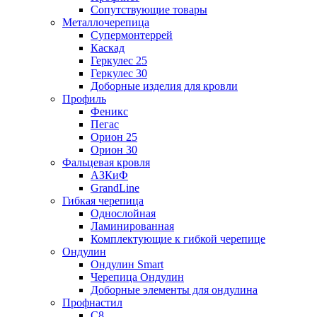
Сопутствующие товары
Металлочерепица
Супермонтеррей
Каскад
Геркулес 25
Геркулес 30
Доборные изделия для кровли
Профиль
Феникс
Пегас
Орион 25
Орион 30
Фальцевая кровля
АЗКиФ
GrandLine
Гибкая черепица
Однослойная
Ламинированная
Комплектующие к гибкой черепице
Ондулин
Ондулин Smart
Черепица Ондулин
Доборные элементы для ондулина
Профнастил
С8