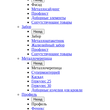
Фасад
Металлосайдинг
Профлист
Доборные элементы
Сопутствующие товары
Забор
Назад
Забор
Металлоштакетник
Жалюзийный забор
Профлист
Сопутствующие товары
Металлочерепица
Назад
Металлочерепица
Супермонтеррей
Каскад
Геркулес 25
Геркулес 30
Доборные изделия для кровли
Профиль
Назад
Профиль
Феникс