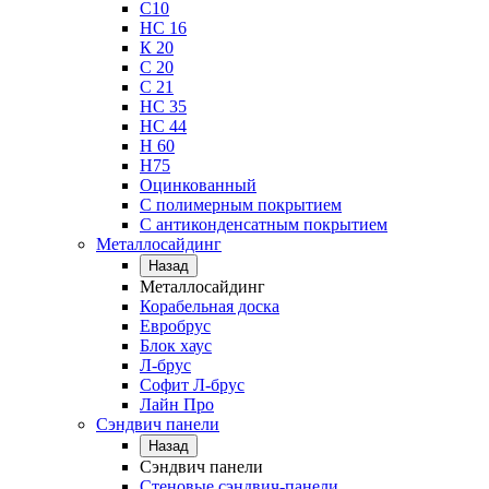
С10
НС 16
К 20
С 20
С 21
НС 35
НС 44
Н 60
Н75
Оцинкованный
С полимерным покрытием
С антиконденсатным покрытием
Металлосайдинг
Назад
Металлосайдинг
Корабельная доска
Евробрус
Блок хаус
Л-брус
Софит Л-брус
Лайн Про
Сэндвич панели
Назад
Сэндвич панели
Стеновые сэндвич-панели