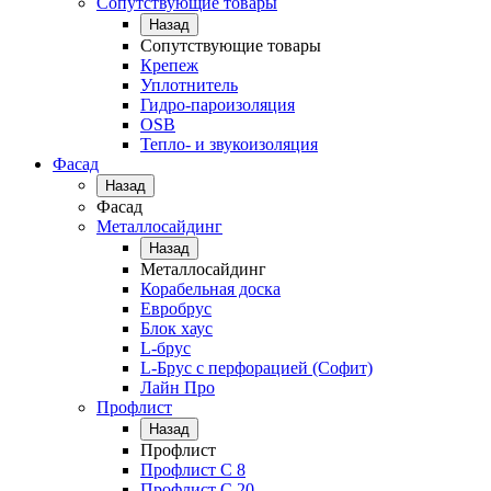
Сопутствующие товары
Назад
Сопутствующие товары
Крепеж
Уплотнитель
Гидро-пароизоляция
OSB
Тепло- и звукоизоляция
Фасад
Назад
Фасад
Металлосайдинг
Назад
Металлосайдинг
Корабельная доска
Евробрус
Блок хаус
L-брус
L-Брус с перфорацией (Софит)
Лайн Про
Профлист
Назад
Профлист
Профлист С 8
Профлист С 20