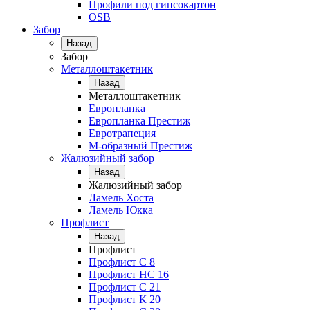
Профили под гипсокартон
OSB
Забор
Назад
Забор
Металлоштакетник
Назад
Металлоштакетник
Европланка
Европланка Престиж
Евротрапеция
М-образный Престиж
Жалюзийный забор
Назад
Жалюзийный забор
Ламель Хоста
Ламель Юкка
Профлист
Назад
Профлист
Профлист С 8
Профлист НС 16
Профлист C 21
Профлист К 20