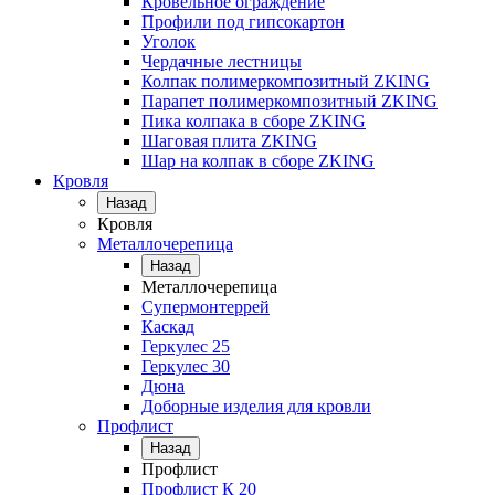
Кровельное ограждение
Профили под гипсокартон
Уголок
Чердачные лестницы
Колпак полимеркомпозитный ZKING
Парапет полимеркомпозитный ZKING
Пика колпака в сборе ZKING
Шаговая плита ZKING
Шар на колпак в сборе ZKING
Кровля
Назад
Кровля
Металлочерепица
Назад
Металлочерепица
Супермонтеррей
Каскад
Геркулес 25
Геркулес 30
Дюна
Доборные изделия для кровли
Профлист
Назад
Профлист
Профлист К 20