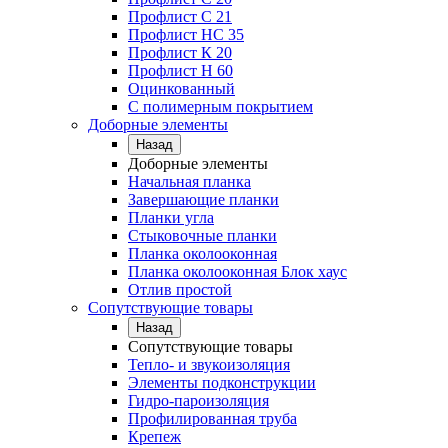
Профлист C 21
Профлист НС 35
Профлист К 20
Профлист Н 60
Оцинкованный
С полимерным покрытием
Доборные элементы
Назад
Доборные элементы
Начальная планка
Завершающие планки
Планки угла
Стыковочные планки
Планка околооконная
Планка околооконная Блок хаус
Отлив простой
Сопутствующие товары
Назад
Сопутствующие товары
Тепло- и звукоизоляция
Элементы подконструкции
Гидро-пароизоляция
Профилированная труба
Крепеж