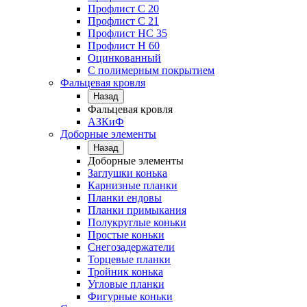
Профлист С 20
Профлист C 21
Профлист НС 35
Профлист Н 60
Оцинкованный
С полимерным покрытием
Фальцевая кровля
Назад
Фальцевая кровля
АЗКиФ
Доборные элементы
Назад
Доборные элементы
Заглушки конька
Карнизные планки
Планки ендовы
Планки примыкания
Полукруглые коньки
Простые коньки
Снегозадержатели
Торцевые планки
Тройник конька
Угловые планки
Фигурные коньки