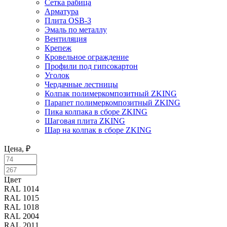
Сетка рабица
Арматура
Плита OSB-3
Эмаль по металлу
Вентиляция
Крепеж
Кровельное ограждение
Профили под гипсокартон
Уголок
Чердачные лестницы
Колпак полимеркомпозитный ZKING
Парапет полимеркомпозитный ZKING
Пика колпака в сборе ZKING
Шаговая плита ZKING
Шар на колпак в сборе ZKING
Цена, ₽
Цвет
Цвет
RAL 1014
RAL 1015
RAL 1018
RAL 2004
RAL 2011