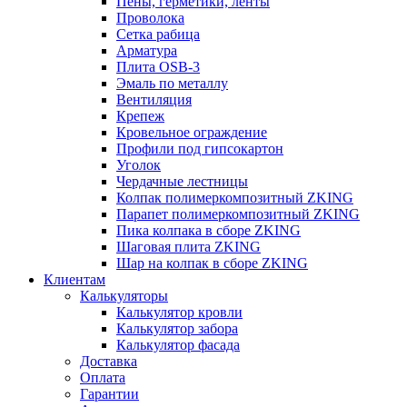
Пены, герметики, ленты
Проволока
Сетка рабица
Арматура
Плита OSB-3
Эмаль по металлу
Вентиляция
Крепеж
Кровельное ограждение
Профили под гипсокартон
Уголок
Чердачные лестницы
Колпак полимеркомпозитный ZKING
Парапет полимеркомпозитный ZKING
Пика колпака в сборе ZKING
Шаговая плита ZKING
Шар на колпак в сборе ZKING
Клиентам
Калькуляторы
Калькулятор кровли
Калькулятор забора
Калькулятор фасада
Доставка
Оплата
Гарантии