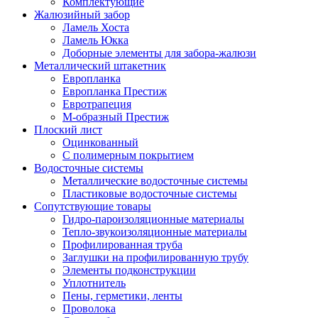
Комплектующие
Жалюзийный забор
Ламель Хоста
Ламель Юкка
Доборные элементы для забора-жалюзи
Металлический штакетник
Европланка
Европланка Престиж
Евротрапеция
М-образный Престиж
Плоский лист
Оцинкованный
С полимерным покрытием
Водосточные системы
Металлические водосточные системы
Пластиковые водосточные системы
Сопутствующие товары
Гидро-пароизоляционные материалы
Тепло-звукоизоляционные материалы
Профилированная труба
Заглушки на профилированную трубу
Элементы подконструкции
Уплотнитель
Пены, герметики, ленты
Проволока