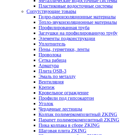
Металлические водосточные системы
Пластиковые водосточные системы
Сопутствующие товары
Гидро-пароизоляционные материалы
Тепло-звукоизоляционные материалы
Профилированная труба
Заглушки на профилированную трубу
Элементы подконструкции
Уплотнитель
Пены, герметики, ленты
Проволока
Сетка рабица
Арматура
Плита OSB-3
Эмаль по металлу
Вентиляция
Крепеж
Кровельное ограждение
Профили под гипсокартон
Уголок
Чердачные лестницы
Колпак полимеркомпозитный ZKING
Парапет полимеркомпозитный ZKING
Пика колпака в сборе ZKING
Шаговая плита ZKING