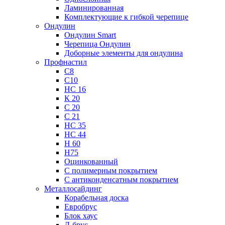
Ламинированная
Комплектующие к гибкой черепице
Ондулин
Ондулин Smart
Черепица Ондулин
Доборные элементы для ондулина
Профнастил
С8
С10
НС 16
К 20
С 20
С 21
НС 35
НС 44
Н 60
Н75
Оцинкованный
С полимерным покрытием
С антиконденсатным покрытием
Металлосайдинг
Корабельная доска
Евробрус
Блок хаус
Л-брус