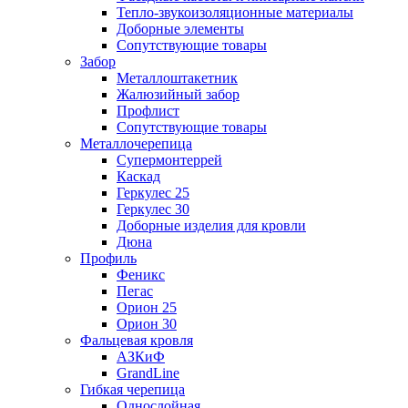
Тепло-звукоизоляционные материалы
Доборные элементы
Сопутствующие товары
Забор
Металлоштакетник
Жалюзийный забор
Профлист
Сопутствующие товары
Металлочерепица
Супермонтеррей
Каскад
Геркулес 25
Геркулес 30
Доборные изделия для кровли
Дюна
Профиль
Феникс
Пегас
Орион 25
Орион 30
Фальцевая кровля
АЗКиФ
GrandLine
Гибкая черепица
Однослойная