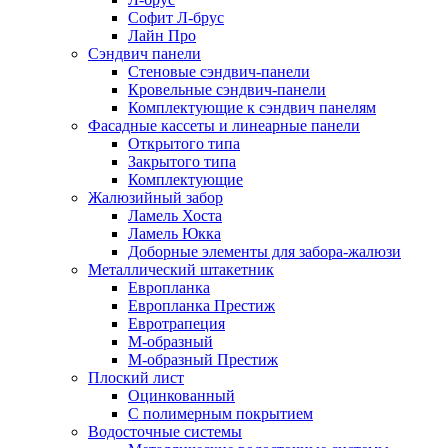
Софит Л-брус
Лайн Про
Сэндвич панели
Стеновые сэндвич-панели
Кровельные сэндвич-панели
Комплектующие к сэндвич панелям
Фасадные кассеты и линеарные панели
Открытого типа
Закрытого типа
Комплектующие
Жалюзийный забор
Ламель Хоста
Ламель Юкка
Доборные элементы для забора-жалюзи
Металлический штакетник
Европланка
Европланка Престиж
Евротрапеция
М-образный
М-образный Престиж
Плоский лист
Оцинкованный
С полимерным покрытием
Водосточные системы