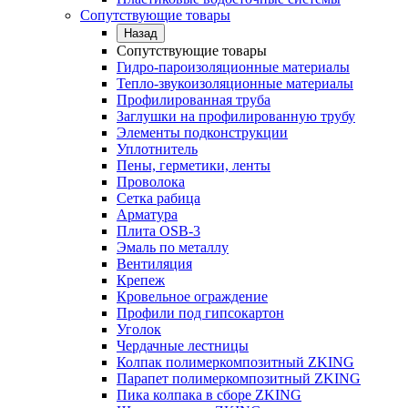
Сопутствующие товары
Назад
Сопутствующие товары
Гидро-пароизоляционные материалы
Тепло-звукоизоляционные материалы
Профилированная труба
Заглушки на профилированную трубу
Элементы подконструкции
Уплотнитель
Пены, герметики, ленты
Проволока
Сетка рабица
Арматура
Плита OSB-3
Эмаль по металлу
Вентиляция
Крепеж
Кровельное ограждение
Профили под гипсокартон
Уголок
Чердачные лестницы
Колпак полимеркомпозитный ZKING
Парапет полимеркомпозитный ZKING
Пика колпака в сборе ZKING