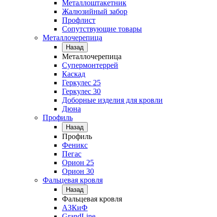
Металлоштакетник
Жалюзийный забор
Профлист
Сопутствующие товары
Металлочерепица
Назад
Металлочерепица
Супермонтеррей
Каскад
Геркулес 25
Геркулес 30
Доборные изделия для кровли
Дюна
Профиль
Назад
Профиль
Феникс
Пегас
Орион 25
Орион 30
Фальцевая кровля
Назад
Фальцевая кровля
АЗКиФ
GrandLine