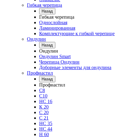
Гибкая черепица
Назад
Гибкая черепица
Однослойная
Ламинированная
Комплектующие к гибкой черепице
Ондулин
Назад
Ондулин
Ондулин Smart
Черепица Ондулин
Доборные элементы для ондулина
Профнастил
Назад
Профнастил
С8
С10
НС 16
К 20
С 20
С 21
НС 35
НС 44
Н 60