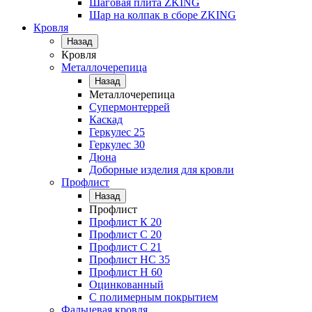
Шаговая плита ZKING
Шар на колпак в сборе ZKING
Кровля
Назад
Кровля
Металлочерепица
Назад
Металлочерепица
Супермонтеррей
Каскад
Геркулес 25
Геркулес 30
Дюна
Доборные изделия для кровли
Профлист
Назад
Профлист
Профлист К 20
Профлист С 20
Профлист C 21
Профлист НС 35
Профлист Н 60
Оцинкованный
С полимерным покрытием
Фальцевая кровля