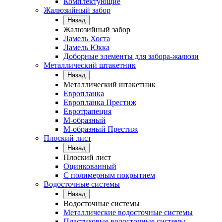
Комплектующие
Жалюзийный забор
Назад
Жалюзийный забор
Ламель Хоста
Ламель Юкка
Доборные элементы для забора-жалюзи
Металлический штакетник
Назад
Металлический штакетник
Европланка
Европланка Престиж
Евротрапеция
М-образный
М-образный Престиж
Плоский лист
Назад
Плоский лист
Оцинкованный
С полимерным покрытием
Водосточные системы
Назад
Водосточные системы
Металлические водосточные системы
Пластиковые водосточные системы