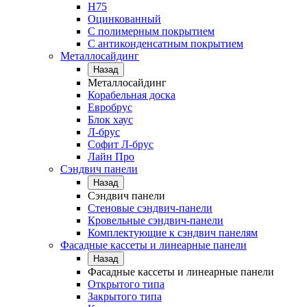
Н75
Оцинкованный
С полимерным покрытием
С антиконденсатным покрытием
Металлосайдинг
Назад
Металлосайдинг
Корабельная доска
Евробрус
Блок хаус
Л-брус
Софит Л-брус
Лайн Про
Сэндвич панели
Назад
Сэндвич панели
Стеновые сэндвич-панели
Кровельные сэндвич-панели
Комплектующие к сэндвич панелям
Фасадные кассеты и линеарные панели
Назад
Фасадные кассеты и линеарные панели
Открытого типа
Закрытого типа