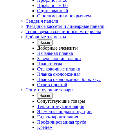
Профлист К 20
Профлист Н 60
Оцинкованный
С полимерным покрытием
Сэндвич панели
Фасадные кассеты и линеарные панели
Тепло-звукоизоляционные материалы
Доборные элементы
Назад
Доборные элементы
Начальная планка
Завершающие планки
Планки угла
Стыковочные планки
Планка околооконная
Планка околооконная Блок хаус
Отлив простой
Сопутствующие товары
Назад
Сопутствующие товары
Тепло- и звукоизоляция
Элементы подконструкции
Гидро-пароизоляция
Профилированная труба
Крепеж