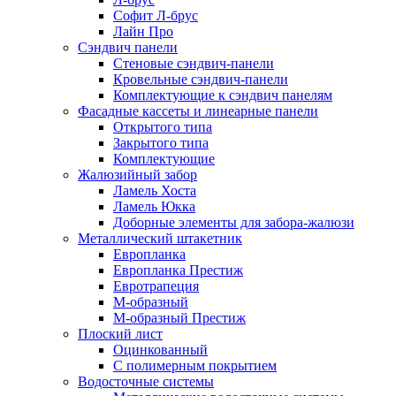
Софит Л-брус
Лайн Про
Сэндвич панели
Стеновые сэндвич-панели
Кровельные сэндвич-панели
Комплектующие к сэндвич панелям
Фасадные кассеты и линеарные панели
Открытого типа
Закрытого типа
Комплектующие
Жалюзийный забор
Ламель Хоста
Ламель Юкка
Доборные элементы для забора-жалюзи
Металлический штакетник
Европланка
Европланка Престиж
Евротрапеция
М-образный
М-образный Престиж
Плоский лист
Оцинкованный
С полимерным покрытием
Водосточные системы