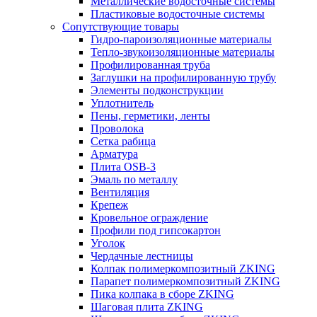
Металлические водосточные системы
Пластиковые водосточные системы
Сопутствующие товары
Гидро-пароизоляционные материалы
Тепло-звукоизоляционные материалы
Профилированная труба
Заглушки на профилированную трубу
Элементы подконструкции
Уплотнитель
Пены, герметики, ленты
Проволока
Сетка рабица
Арматура
Плита OSB-3
Эмаль по металлу
Вентиляция
Крепеж
Кровельное ограждение
Профили под гипсокартон
Уголок
Чердачные лестницы
Колпак полимеркомпозитный ZKING
Парапет полимеркомпозитный ZKING
Пика колпака в сборе ZKING
Шаговая плита ZKING