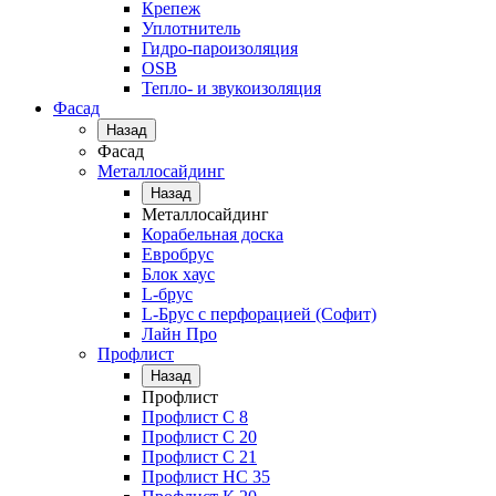
Крепеж
Уплотнитель
Гидро-пароизоляция
OSB
Тепло- и звукоизоляция
Фасад
Назад
Фасад
Металлосайдинг
Назад
Металлосайдинг
Корабельная доска
Евробрус
Блок хаус
L-брус
L-Брус с перфорацией (Софит)
Лайн Про
Профлист
Назад
Профлист
Профлист С 8
Профлист С 20
Профлист C 21
Профлист НС 35