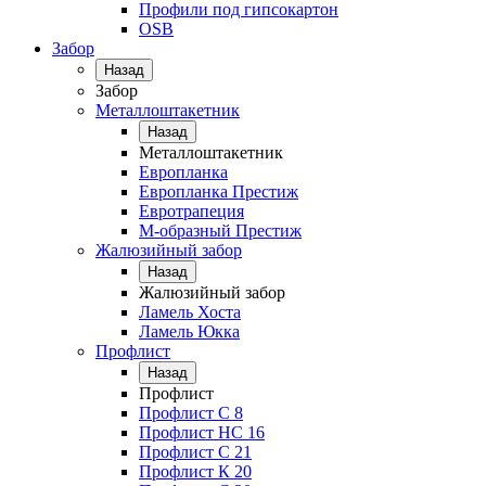
Профили под гипсокартон
OSB
Забор
Назад
Забор
Металлоштакетник
Назад
Металлоштакетник
Европланка
Европланка Престиж
Евротрапеция
М-образный Престиж
Жалюзийный забор
Назад
Жалюзийный забор
Ламель Хоста
Ламель Юкка
Профлист
Назад
Профлист
Профлист С 8
Профлист НС 16
Профлист C 21
Профлист К 20