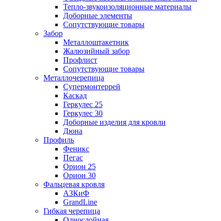
Тепло-звукоизоляционные материалы
Доборные элементы
Сопутствующие товары
Забор
Металлоштакетник
Жалюзийный забор
Профлист
Сопутствующие товары
Металлочерепица
Супермонтеррей
Каскад
Геркулес 25
Геркулес 30
Доборные изделия для кровли
Дюна
Профиль
Феникс
Пегас
Орион 25
Орион 30
Фальцевая кровля
АЗКиФ
GrandLine
Гибкая черепица
Однослойная