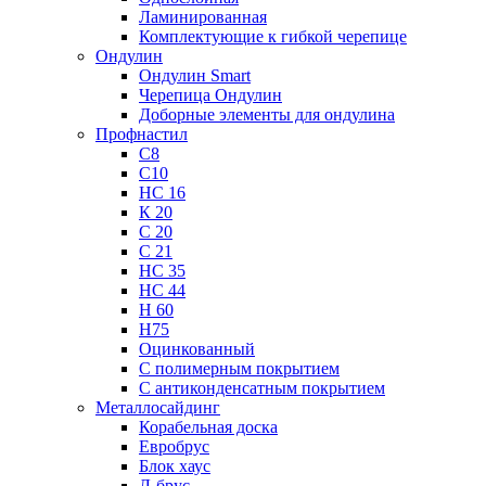
Ламинированная
Комплектующие к гибкой черепице
Ондулин
Ондулин Smart
Черепица Ондулин
Доборные элементы для ондулина
Профнастил
С8
С10
НС 16
К 20
С 20
С 21
НС 35
НС 44
Н 60
Н75
Оцинкованный
С полимерным покрытием
С антиконденсатным покрытием
Металлосайдинг
Корабельная доска
Евробрус
Блок хаус
Л-брус