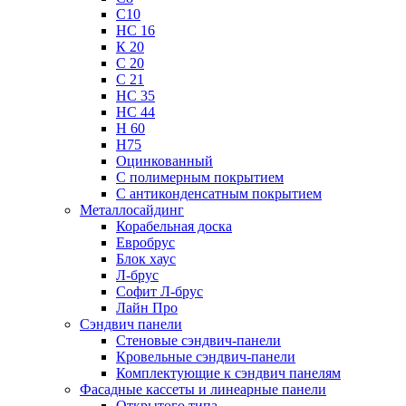
С10
НС 16
К 20
С 20
С 21
НС 35
НС 44
Н 60
Н75
Оцинкованный
С полимерным покрытием
С антиконденсатным покрытием
Металлосайдинг
Корабельная доска
Евробрус
Блок хаус
Л-брус
Софит Л-брус
Лайн Про
Сэндвич панели
Стеновые сэндвич-панели
Кровельные сэндвич-панели
Комплектующие к сэндвич панелям
Фасадные кассеты и линеарные панели
Открытого типа