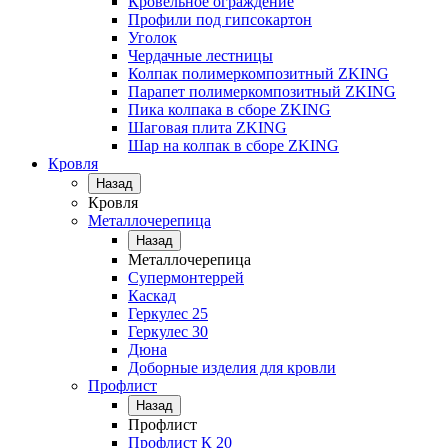
Кровельное ограждение
Профили под гипсокартон
Уголок
Чердачные лестницы
Колпак полимеркомпозитный ZKING
Парапет полимеркомпозитный ZKING
Пика колпака в сборе ZKING
Шаговая плита ZKING
Шар на колпак в сборе ZKING
Кровля
Назад
Кровля
Металлочерепица
Назад
Металлочерепица
Супермонтеррей
Каскад
Геркулес 25
Геркулес 30
Дюна
Доборные изделия для кровли
Профлист
Назад
Профлист
Профлист К 20