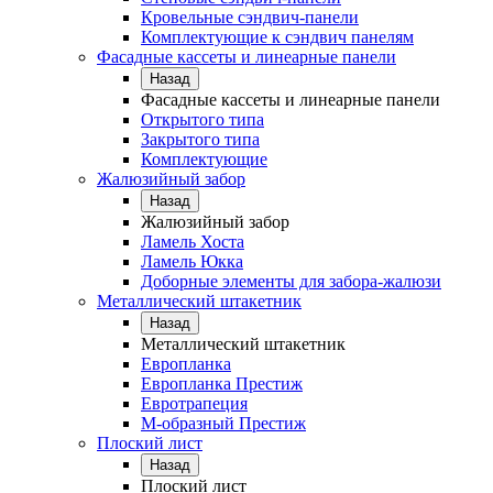
Кровельные сэндвич-панели
Комплектующие к сэндвич панелям
Фасадные кассеты и линеарные панели
Назад
Фасадные кассеты и линеарные панели
Открытого типа
Закрытого типа
Комплектующие
Жалюзийный забор
Назад
Жалюзийный забор
Ламель Хоста
Ламель Юкка
Доборные элементы для забора-жалюзи
Металлический штакетник
Назад
Металлический штакетник
Европланка
Европланка Престиж
Евротрапеция
М-образный Престиж
Плоский лист
Назад
Плоский лист