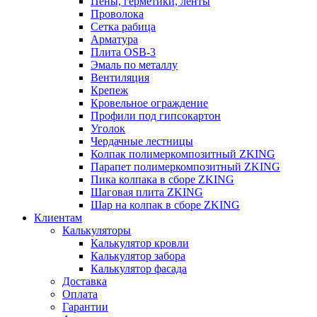
Пены, герметики, ленты
Проволока
Сетка рабица
Арматура
Плита OSB-3
Эмаль по металлу
Вентиляция
Крепеж
Кровельное ограждение
Профили под гипсокартон
Уголок
Чердачные лестницы
Колпак полимеркомпозитный ZKING
Парапет полимеркомпозитный ZKING
Пика колпака в сборе ZKING
Шаговая плита ZKING
Шар на колпак в сборе ZKING
Клиентам
Калькуляторы
Калькулятор кровли
Калькулятор забора
Калькулятор фасада
Доставка
Оплата
Гарантии