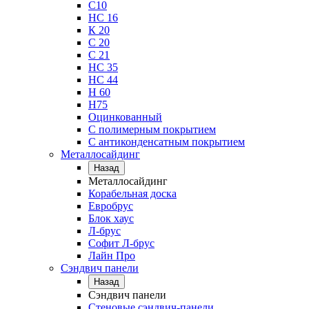
С10
НС 16
К 20
С 20
С 21
НС 35
НС 44
Н 60
Н75
Оцинкованный
С полимерным покрытием
С антиконденсатным покрытием
Металлосайдинг
Назад
Металлосайдинг
Корабельная доска
Евробрус
Блок хаус
Л-брус
Софит Л-брус
Лайн Про
Сэндвич панели
Назад
Сэндвич панели
Стеновые сэндвич-панели