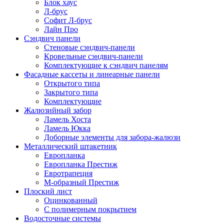
Блок хаус
Л-брус
Софит Л-брус
Лайн Про
Сэндвич панели
Стеновые сэндвич-панели
Кровельные сэндвич-панели
Комплектующие к сэндвич панелям
Фасадные кассеты и линеарные панели
Открытого типа
Закрытого типа
Комплектующие
Жалюзийный забор
Ламель Хоста
Ламель Юкка
Доборные элементы для забора-жалюзи
Металлический штакетник
Европланка
Европланка Престиж
Евротрапеция
М-образный Престиж
Плоский лист
Оцинкованный
С полимерным покрытием
Водосточные системы