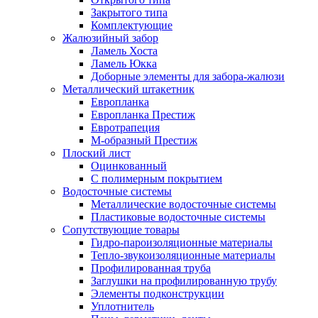
Закрытого типа
Комплектующие
Жалюзийный забор
Ламель Хоста
Ламель Юкка
Доборные элементы для забора-жалюзи
Металлический штакетник
Европланка
Европланка Престиж
Евротрапеция
М-образный Престиж
Плоский лист
Оцинкованный
С полимерным покрытием
Водосточные системы
Металлические водосточные системы
Пластиковые водосточные системы
Сопутствующие товары
Гидро-пароизоляционные материалы
Тепло-звукоизоляционные материалы
Профилированная труба
Заглушки на профилированную трубу
Элементы подконструкции
Уплотнитель