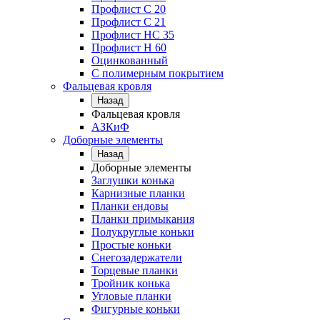
Профлист С 20
Профлист C 21
Профлист НС 35
Профлист Н 60
Оцинкованный
С полимерным покрытием
Фальцевая кровля
Назад
Фальцевая кровля
АЗКиФ
Доборные элементы
Назад
Доборные элементы
Заглушки конька
Карнизные планки
Планки ендовы
Планки примыкания
Полукруглые коньки
Простые коньки
Снегозадержатели
Торцевые планки
Тройник конька
Угловые планки
Фигурные коньки