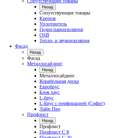
Сопутствующие товары
Назад
Сопутствующие товары
Крепеж
Уплотнитель
Гидро-пароизоляция
OSB
Тепло- и звукоизоляция
Фасад
Назад
Фасад
Металлосайдинг
Назад
Металлосайдинг
Корабельная доска
Евробрус
Блок хаус
L-брус
L-Брус с перфорацией (Софит)
Лайн Про
Профлист
Назад
Профлист
Профлист С 8
Профлист С 20