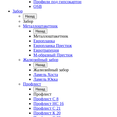
Профили под гипсокартон
OSB
Забор
Назад
Забор
Металлоштакетник
Назад
Металлоштакетник
Европланка
Европланка Престиж
Евротрапеция
М-образный Престиж
Жалюзийный забор
Назад
Жалюзийный забор
Ламель Хоста
Ламель Юкка
Профлист
Назад
Профлист
Профлист С 8
Профлист НС 16
Профлист C 21
Профлист К 20