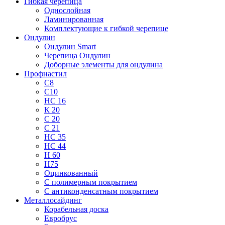
Гибкая черепица
Однослойная
Ламинированная
Комплектующие к гибкой черепице
Ондулин
Ондулин Smart
Черепица Ондулин
Доборные элементы для ондулина
Профнастил
С8
С10
НС 16
К 20
С 20
С 21
НС 35
НС 44
Н 60
Н75
Оцинкованный
С полимерным покрытием
С антиконденсатным покрытием
Металлосайдинг
Корабельная доска
Евробрус