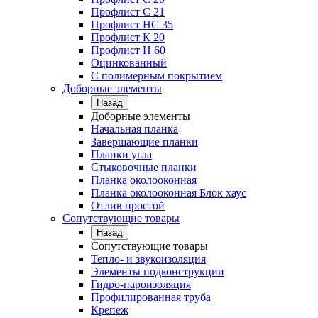
Профлист C 21
Профлист НС 35
Профлист К 20
Профлист Н 60
Оцинкованный
С полимерным покрытием
Доборные элементы
Назад
Доборные элементы
Начальная планка
Завершающие планки
Планки угла
Стыковочные планки
Планка околооконная
Планка околооконная Блок хаус
Отлив простой
Сопутствующие товары
Назад
Сопутствующие товары
Тепло- и звукоизоляция
Элементы подконструкции
Гидро-пароизоляция
Профилированная труба
Крепеж