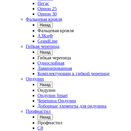
Пегас
Орион 25
Орион 30
Фальцевая кровля
Назад
Фальцевая кровля
АЗКиФ
GrandLine
Гибкая черепица
Назад
Гибкая черепица
Однослойная
Ламинированная
Комплектующие к гибкой черепице
Ондулин
Назад
Ондулин
Ондулин Smart
Черепица Ондулин
Доборные элементы для ондулина
Профнастил
Назад
Профнастил
С8