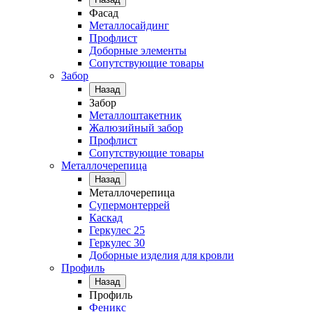
Фасад
Металлосайдинг
Профлист
Доборные элементы
Сопутствующие товары
Забор
Назад
Забор
Металлоштакетник
Жалюзийный забор
Профлист
Сопутствующие товары
Металлочерепица
Назад
Металлочерепица
Супермонтеррей
Каскад
Геркулес 25
Геркулес 30
Доборные изделия для кровли
Профиль
Назад
Профиль
Феникс