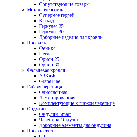
Сопутствующие товары
Металлочерепица
Супермонтеррей
Каскад
Геркулес 25
Геркулес 30
Доборные изделия для кровли
Профиль
Феникс
Пегас
Орион 25
Орион 30
Фальцевая кровля
АЗКиФ
GrandLine
Гибкая черепица
Однослойная
Ламинированная
Комплектующие к гибкой черепице
Ондулин
Ондулин Smart
Черепица Ондулин
Доборные элементы для ондулина
Профнастил
С8