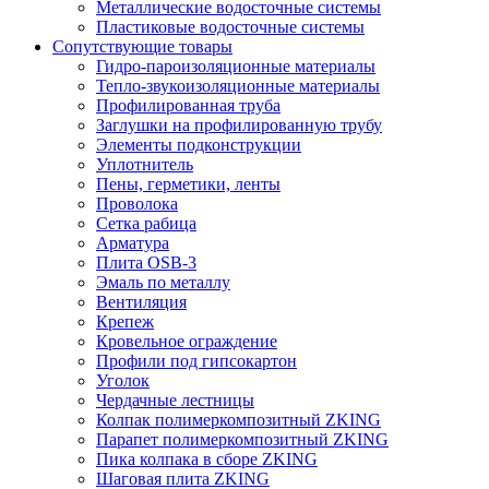
Металлические водосточные системы
Пластиковые водосточные системы
Сопутствующие товары
Гидро-пароизоляционные материалы
Тепло-звукоизоляционные материалы
Профилированная труба
Заглушки на профилированную трубу
Элементы подконструкции
Уплотнитель
Пены, герметики, ленты
Проволока
Сетка рабица
Арматура
Плита OSB-3
Эмаль по металлу
Вентиляция
Крепеж
Кровельное ограждение
Профили под гипсокартон
Уголок
Чердачные лестницы
Колпак полимеркомпозитный ZKING
Парапет полимеркомпозитный ZKING
Пика колпака в сборе ZKING
Шаговая плита ZKING