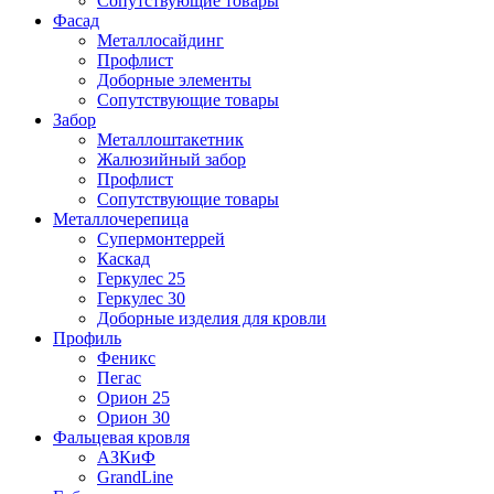
Сопутствующие товары
Фасад
Металлосайдинг
Профлист
Доборные элементы
Сопутствующие товары
Забор
Металлоштакетник
Жалюзийный забор
Профлист
Сопутствующие товары
Металлочерепица
Супермонтеррей
Каскад
Геркулес 25
Геркулес 30
Доборные изделия для кровли
Профиль
Феникс
Пегас
Орион 25
Орион 30
Фальцевая кровля
АЗКиФ
GrandLine