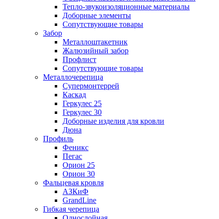
Тепло-звукоизоляционные материалы
Доборные элементы
Сопутствующие товары
Забор
Металлоштакетник
Жалюзийный забор
Профлист
Сопутствующие товары
Металлочерепица
Супермонтеррей
Каскад
Геркулес 25
Геркулес 30
Доборные изделия для кровли
Дюна
Профиль
Феникс
Пегас
Орион 25
Орион 30
Фальцевая кровля
АЗКиФ
GrandLine
Гибкая черепица
Однослойная