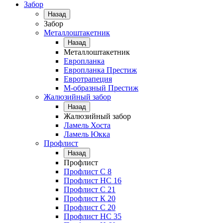
Забор
Назад
Забор
Металлоштакетник
Назад
Металлоштакетник
Европланка
Европланка Престиж
Евротрапеция
М-образный Престиж
Жалюзийный забор
Назад
Жалюзийный забор
Ламель Хоста
Ламель Юкка
Профлист
Назад
Профлист
Профлист С 8
Профлист НС 16
Профлист C 21
Профлист К 20
Профлист С 20
Профлист НС 35