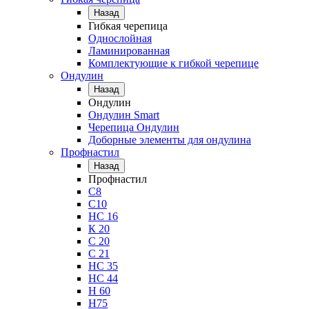
Назад
Гибкая черепица
Однослойная
Ламинированная
Комплектующие к гибкой черепице
Ондулин
Назад
Ондулин
Ондулин Smart
Черепица Ондулин
Доборные элементы для ондулина
Профнастил
Назад
Профнастил
С8
С10
НС 16
К 20
С 20
С 21
НС 35
НС 44
Н 60
Н75