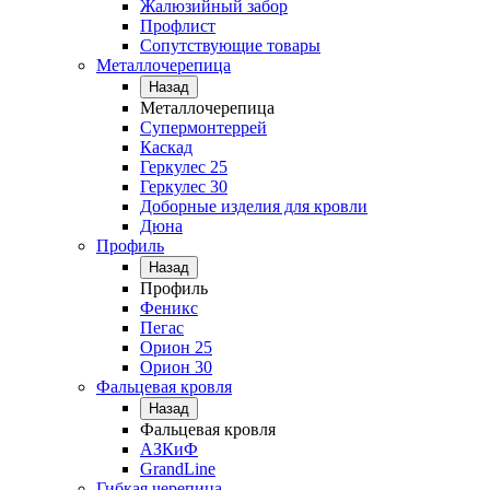
Жалюзийный забор
Профлист
Сопутствующие товары
Металлочерепица
Назад
Металлочерепица
Супермонтеррей
Каскад
Геркулес 25
Геркулес 30
Доборные изделия для кровли
Дюна
Профиль
Назад
Профиль
Феникс
Пегас
Орион 25
Орион 30
Фальцевая кровля
Назад
Фальцевая кровля
АЗКиФ
GrandLine
Гибкая черепица