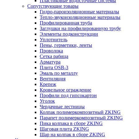
Пластиковые водосточные системы
Сопутствующие товары
Гидро-пароизоляционные материалы
Тепло-звукоизоляционные материалы
Профилированная труба
Заглушки на профилированную трубу
Элементы подконструкции
Уплотнитель
Пены, герметики, ленты
Проволока
Сетка рабица
Арматура
Плита OSB-3
Эмаль по металлу
Вентиляция
Крепеж
Кровельное ограждение
Профили под гипсокартон
Уголок
Чердачные лестницы
Колпак полимеркомпозитный ZKING
Парапет полимеркомпозитный ZKING
Пика колпака в сборе ZKING
Шаговая плита ZKING
Шар на колпак в сборе ZKING