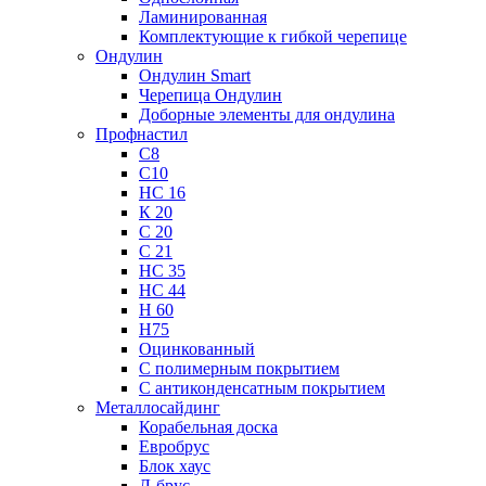
Ламинированная
Комплектующие к гибкой черепице
Ондулин
Ондулин Smart
Черепица Ондулин
Доборные элементы для ондулина
Профнастил
С8
С10
НС 16
К 20
С 20
С 21
НС 35
НС 44
Н 60
Н75
Оцинкованный
С полимерным покрытием
С антиконденсатным покрытием
Металлосайдинг
Корабельная доска
Евробрус
Блок хаус
Л-брус