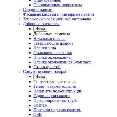
Оцинкованный
С полимерным покрытием
Сэндвич панели
Фасадные кассеты и линеарные панели
Тепло-звукоизоляционные материалы
Доборные элементы
Назад
Доборные элементы
Начальная планка
Завершающие планки
Планки угла
Стыковочные планки
Планка околооконная
Планка околооконная Блок хаус
Отлив простой
Сопутствующие товары
Назад
Сопутствующие товары
Тепло- и звукоизоляция
Элементы подконструкции
Гидро-пароизоляция
Профилированная труба
Крепеж
Профили под гипсокартон
OSB