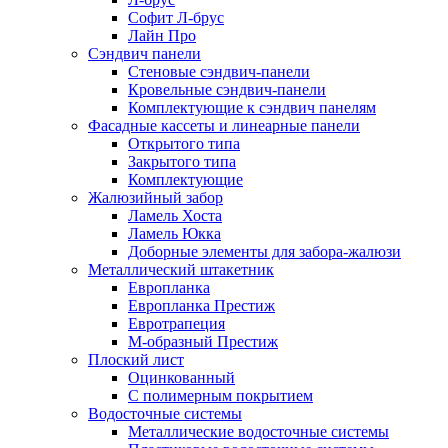
Софит Л-брус
Лайн Про
Сэндвич панели
Стеновые сэндвич-панели
Кровельные сэндвич-панели
Комплектующие к сэндвич панелям
Фасадные кассеты и линеарные панели
Открытого типа
Закрытого типа
Комплектующие
Жалюзийный забор
Ламель Хоста
Ламель Юкка
Доборные элементы для забора-жалюзи
Металлический штакетник
Европланка
Европланка Престиж
Евротрапеция
М-образный Престиж
Плоский лист
Оцинкованный
С полимерным покрытием
Водосточные системы
Металлические водосточные системы