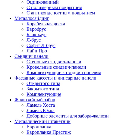
Оцинкованный
С полимерным покрытием
С антиконденсатным покрытием
Металлосайдинг
Корабельная доска
Евробрус
Блок хаус
Л-брус
Софит Л-брус
Лайн Про
Сэндвич панели
Стеновые сэндвич-панели
Кровельные сэндвич-панели
Комплектующие к сэндвич панелям
Фасадные кассеты и линеарные панели
Открытого типа
Закрытого типа
Комплектующие
Жалюзийный забор
Ламель Хоста
Ламель Юкка
Доборные элементы для забора-жалюзи
Металлический штакетник
Европланка
Европланка Престиж