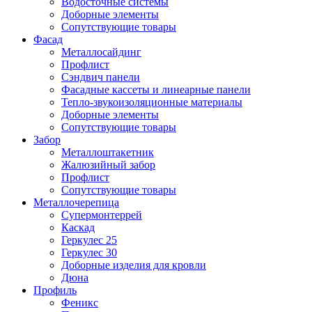
Водосточные системы
Доборные элементы
Сопутствующие товары
Фасад
Металлосайдинг
Профлист
Сэндвич панели
Фасадные кассеты и линеарные панели
Тепло-звукоизоляционные материалы
Доборные элементы
Сопутствующие товары
Забор
Металлоштакетник
Жалюзийный забор
Профлист
Сопутствующие товары
Металлочерепица
Супермонтеррей
Каскад
Геркулес 25
Геркулес 30
Доборные изделия для кровли
Дюна
Профиль
Феникс