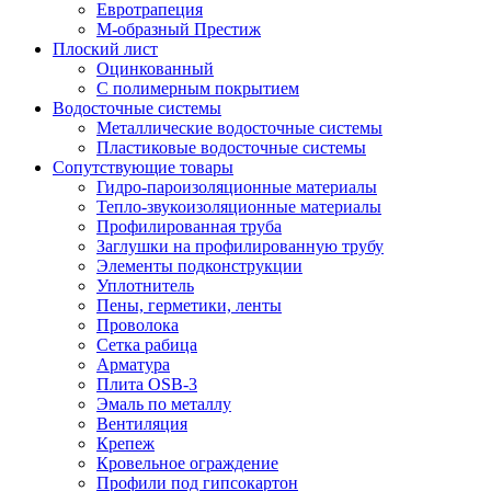
Евротрапеция
М-образный Престиж
Плоский лист
Оцинкованный
С полимерным покрытием
Водосточные системы
Металлические водосточные системы
Пластиковые водосточные системы
Сопутствующие товары
Гидро-пароизоляционные материалы
Тепло-звукоизоляционные материалы
Профилированная труба
Заглушки на профилированную трубу
Элементы подконструкции
Уплотнитель
Пены, герметики, ленты
Проволока
Сетка рабица
Арматура
Плита OSB-3
Эмаль по металлу
Вентиляция
Крепеж
Кровельное ограждение
Профили под гипсокартон