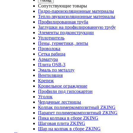
Назад
Сопутствующие товары
Гидро-пароизоляционные материалы
Тепло-звукоизоляционные материалы
Профилированная труба
Заглушки на профилированную трубу
Элементы подконструкции
Уплотнитель
Пены, герметики, ленты
Проволока
Сетка рабица
Арматура
Плита OSB-3
Эмаль по металлу
Вентиляция
Крепеж
Кровельное ограждение
Профили под гипсокартон
Уголок
Чердачные лестницы
Колпак полимеркомпозитный ZKING
Парапет полимеркомпозитный ZKING
Пика колпака в сборе ZKING
Шаговая плита ZKING
Шар на колпак в сборе ZKING