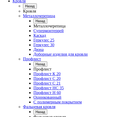
Кровля
Назад
Кровля
Металлочерепица
Назад
Металлочерепица
Супермонтеррей
Каскад
Геркулес 25
Геркулес 30
Дюна
Доборные изделия для кровли
Профлист
Назад
Профлист
Профлист К 20
Профлист С 20
Профлист C 21
Профлист НС 35
Профлист Н 60
Оцинкованный
С полимерным покрытием
Фальцевая кровля
Назад
Фальцевая кровля