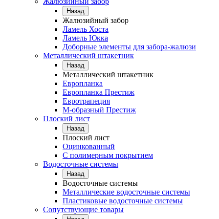
Жалюзийный забор
Назад
Жалюзийный забор
Ламель Хоста
Ламель Юкка
Доборные элементы для забора-жалюзи
Металлический штакетник
Назад
Металлический штакетник
Европланка
Европланка Престиж
Евротрапеция
М-образный Престиж
Плоский лист
Назад
Плоский лист
Оцинкованный
С полимерным покрытием
Водосточные системы
Назад
Водосточные системы
Металлические водосточные системы
Пластиковые водосточные системы
Сопутствующие товары