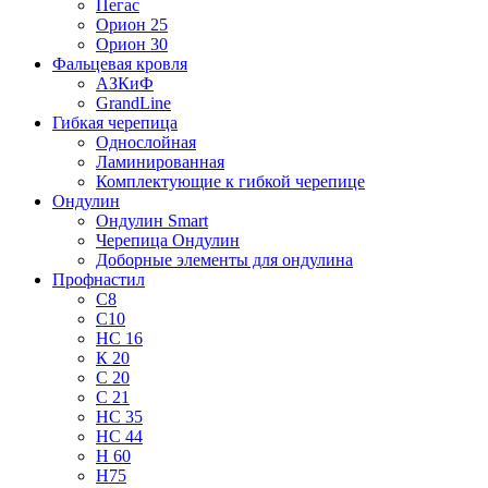
Пегас
Орион 25
Орион 30
Фальцевая кровля
АЗКиФ
GrandLine
Гибкая черепица
Однослойная
Ламинированная
Комплектующие к гибкой черепице
Ондулин
Ондулин Smart
Черепица Ондулин
Доборные элементы для ондулина
Профнастил
С8
С10
НС 16
К 20
С 20
С 21
НС 35
НС 44
Н 60
Н75