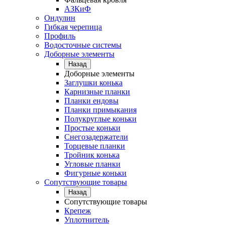
АЗКиФ
Ондулин
Гибкая черепица
Профиль
Водосточные системы
Доборные элементы
Назад
Доборные элементы
Заглушки конька
Карнизные планки
Планки ендовы
Планки примыкания
Полукруглые коньки
Простые коньки
Снегозадержатели
Торцевые планки
Тройник конька
Угловые планки
Фигурные коньки
Сопутствующие товары
Назад
Сопутствующие товары
Крепеж
Уплотнитель