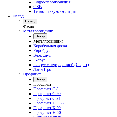
Гидро-пароизоляция
OSB
Тепло- и звукоизоляция
Фасад
Назад
Фасад
Металлосайдинг
Назад
Металлосайдинг
Корабельная доска
Евробрус
Блок хаус
L-брус
L-Брус с перфорацией (Софит)
Лайн Про
Профлист
Назад
Профлист
Профлист С 8
Профлист С 20
Профлист C 21
Профлист НС 35
Профлист К 20
Профлист Н 60