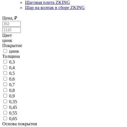
Шаговая плита ZKING
Шар на колпак в сборе ZKING
Цена, ₽
Цвет
Цвет
цинк
Покрытие
цинк
Толщина
0,3
0,4
0,5
0,6
0,7
0,8
0,9
0,35
0,45
0,55
0,65
Основа покрытия