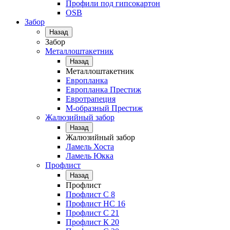
Профили под гипсокартон
OSB
Забор
Назад
Забор
Металлоштакетник
Назад
Металлоштакетник
Европланка
Европланка Престиж
Евротрапеция
М-образный Престиж
Жалюзийный забор
Назад
Жалюзийный забор
Ламель Хоста
Ламель Юкка
Профлист
Назад
Профлист
Профлист С 8
Профлист НС 16
Профлист C 21
Профлист К 20