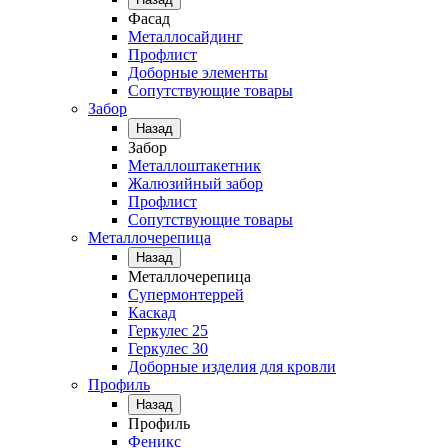
Фасад
Металлосайдинг
Профлист
Доборные элементы
Сопутствующие товары
Забор
Назад
Забор
Металлоштакетник
Жалюзийный забор
Профлист
Сопутствующие товары
Металлочерепица
Назад
Металлочерепица
Супермонтеррей
Каскад
Геркулес 25
Геркулес 30
Доборные изделия для кровли
Профиль
Назад
Профиль
Феникс