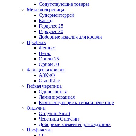
Сопутствующие товары
Металлочерепица
Супермонтеррей
Каскад
Геркулес 25
Геркулес 30
Доборные изделия для кровли
Профиль
Феникс
Пегас
Орион 25
Орион 30
Фальцевая кровля
АЗКиФ
GrandLine
Гибкая черепица
Однослойная
Ламинированная
Комплектующие к гибкой черепице
Ондулин
Ондулин Smart
Черепица Ондулин
Доборные элементы для ондулина
Профнастил
С8