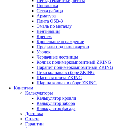
Пены, герметики, ленты
Проволока
Сетка рабица
Арматура
Плита OSB-3
Эмаль по металлу
Вентиляция
Крепеж
Кровельное ограждение
Профили под гипсокартон
Уголок
Чердачные лестницы
Колпак полимеркомпозитный ZKING
Парапет полимеркомпозитный ZKING
Пика колпака в сборе ZKING
Шаговая плита ZKING
Шар на колпак в сборе ZKING
Клиентам
Калькуляторы
Калькулятор кровли
Калькулятор забора
Калькулятор фасада
Доставка
Оплата
Гарантии