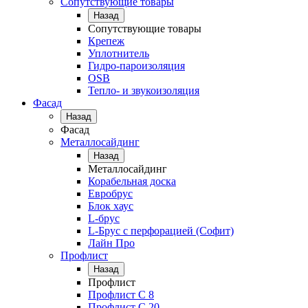
Сопутствующие товары
Назад
Сопутствующие товары
Крепеж
Уплотнитель
Гидро-пароизоляция
OSB
Тепло- и звукоизоляция
Фасад
Назад
Фасад
Металлосайдинг
Назад
Металлосайдинг
Корабельная доска
Евробрус
Блок хаус
L-брус
L-Брус с перфорацией (Софит)
Лайн Про
Профлист
Назад
Профлист
Профлист С 8
Профлист С 20