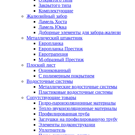
Закрытого типа
Комплектующие
Жалюзийный забор
Ламель Хоста
Ламель Юкка
Доборные элементы для забора-жалюзи
Металлический штакетник
Европланка
Европланка Престиж
Евротрапеция
М-образный Престиж
Плоский лист
Оцинкованный
С полимерным покрытием
Водосточные системы
Металлические водосточные системы
Пластиковые водосточные системы
Сопутствующие товары
Гидро-пароизоляционные материалы
Тепло-звукоизоляционные материалы
Профилированная труба
Заглушки на профилированную трубу
Элементы подконструкции
Уплотнитель