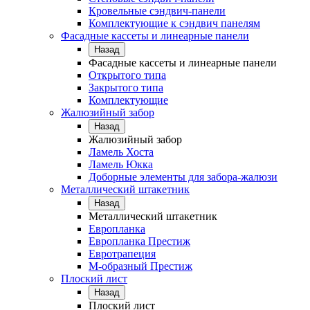
Кровельные сэндвич-панели
Комплектующие к сэндвич панелям
Фасадные кассеты и линеарные панели
Назад
Фасадные кассеты и линеарные панели
Открытого типа
Закрытого типа
Комплектующие
Жалюзийный забор
Назад
Жалюзийный забор
Ламель Хоста
Ламель Юкка
Доборные элементы для забора-жалюзи
Металлический штакетник
Назад
Металлический штакетник
Европланка
Европланка Престиж
Евротрапеция
М-образный Престиж
Плоский лист
Назад
Плоский лист