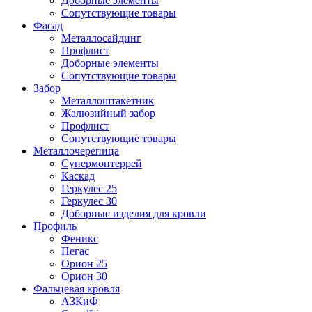
Доборные элементы
Сопутствующие товары
Фасад
Металлосайдинг
Профлист
Доборные элементы
Сопутствующие товары
Забор
Металлоштакетник
Жалюзийный забор
Профлист
Сопутствующие товары
Металлочерепица
Супермонтеррей
Каскад
Геркулес 25
Геркулес 30
Доборные изделия для кровли
Профиль
Феникс
Пегас
Орион 25
Орион 30
Фальцевая кровля
АЗКиФ