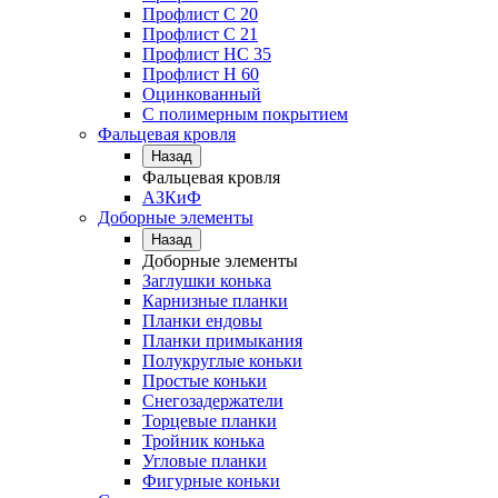
Профлист С 20
Профлист C 21
Профлист НС 35
Профлист Н 60
Оцинкованный
С полимерным покрытием
Фальцевая кровля
Назад
Фальцевая кровля
АЗКиФ
Доборные элементы
Назад
Доборные элементы
Заглушки конька
Карнизные планки
Планки ендовы
Планки примыкания
Полукруглые коньки
Простые коньки
Снегозадержатели
Торцевые планки
Тройник конька
Угловые планки
Фигурные коньки