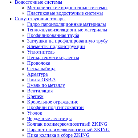
Водосточные системы
Металлические водосточные системы
Пластиковые водосточные системы
Сопутствующие товары
Гидро-пароизоляционные материалы
Тепло-звукоизоляционные материалы
Профилированная труба
Заглушки на профилированную трубу
Элементы подконструкции
Уплотнитель
Пены, герметики, ленты
Проволока
Сетка рабица
Арматура
Плита OSB-3
Эмаль по металлу
Вентиляция
Крепеж
Кровельное ограждение
Профили под гипсокартон
Уголок
Чердачные лестницы
Колпак полимеркомпозитный ZKING
Парапет полимеркомпозитный ZKING
Пика колпака в сборе ZKING