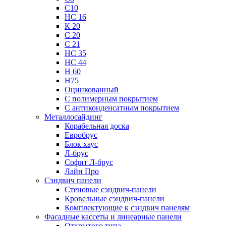
С10
НС 16
К 20
С 20
С 21
НС 35
НС 44
Н 60
Н75
Оцинкованный
С полимерным покрытием
С антиконденсатным покрытием
Металлосайдинг
Корабельная доска
Евробрус
Блок хаус
Л-брус
Софит Л-брус
Лайн Про
Сэндвич панели
Стеновые сэндвич-панели
Кровельные сэндвич-панели
Комплектующие к сэндвич панелям
Фасадные кассеты и линеарные панели
Открытого типа