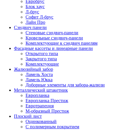
Евробрус
Блок хаус
Л-брус
Софит Л-брус
Лайн Про
Сэндвич панели
Стеновые сэндвич-панели
Кровельные сэндвич-панели
Комплектующие к сэндвич панелям
Фасадные кассеты и линеарные панели
Открытого типа
Закрытого типа
Комплектующие
Жалюзийный забор
Ламель Хоста
Ламель Юкка
Доборные элементы для забора-жалюзи
Металлический штакетник
Европланка
Европланка Престиж
Евротрапеция
М-образный Престиж
Плоский лист
Оцинкованный
С полимерным покрытием