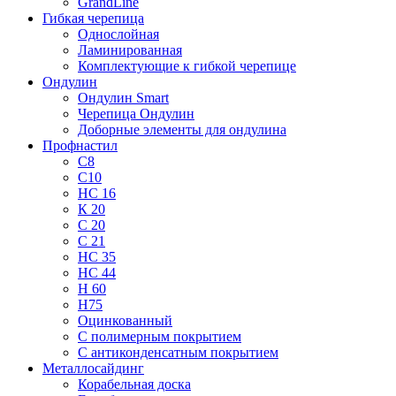
GrandLine
Гибкая черепица
Однослойная
Ламинированная
Комплектующие к гибкой черепице
Ондулин
Ондулин Smart
Черепица Ондулин
Доборные элементы для ондулина
Профнастил
С8
С10
НС 16
К 20
С 20
С 21
НС 35
НС 44
Н 60
Н75
Оцинкованный
С полимерным покрытием
С антиконденсатным покрытием
Металлосайдинг
Корабельная доска