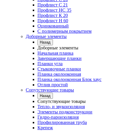
Профлист C 21
Профлист НС 35
Профлист К 20
Профлист Н 60
Оцинкованный
С полимерным покрытием
Доборные элементы
Назад
Доборные элементы
Начальная планка
Завершающие планки
Планки угла
Стыковочные планки
Планка околооконная
Планка околооконная Блок хаус
Отлив простой
Сопутствующие товары
Назад
Сопутствующие товары
Тепло- и звукоизоляция
Элементы подконструкции
Гидро-пароизоляция
Профилированная труба
Крепеж