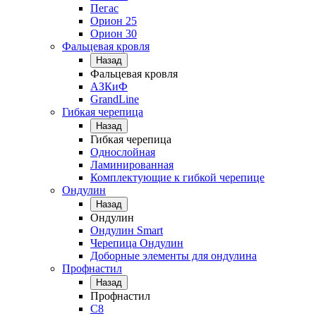
Пегас
Орион 25
Орион 30
Фальцевая кровля
Назад
Фальцевая кровля
АЗКиФ
GrandLine
Гибкая черепица
Назад
Гибкая черепица
Однослойная
Ламинированная
Комплектующие к гибкой черепице
Ондулин
Назад
Ондулин
Ондулин Smart
Черепица Ондулин
Доборные элементы для ондулина
Профнастил
Назад
Профнастил
С8