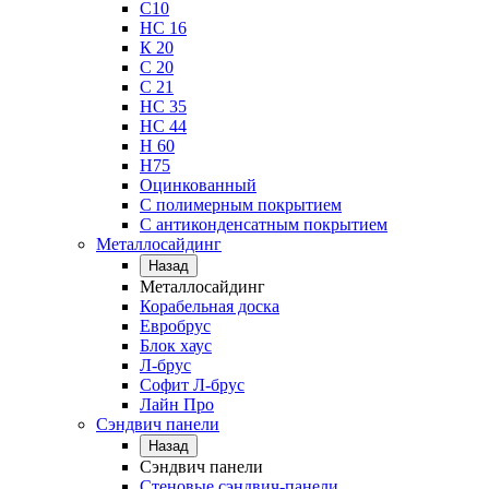
С10
НС 16
К 20
С 20
С 21
НС 35
НС 44
Н 60
Н75
Оцинкованный
С полимерным покрытием
С антиконденсатным покрытием
Металлосайдинг
Назад
Металлосайдинг
Корабельная доска
Евробрус
Блок хаус
Л-брус
Софит Л-брус
Лайн Про
Сэндвич панели
Назад
Сэндвич панели
Стеновые сэндвич-панели