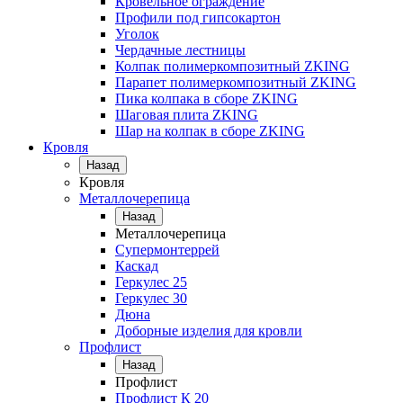
Кровельное ограждение
Профили под гипсокартон
Уголок
Чердачные лестницы
Колпак полимеркомпозитный ZKING
Парапет полимеркомпозитный ZKING
Пика колпака в сборе ZKING
Шаговая плита ZKING
Шар на колпак в сборе ZKING
Кровля
Назад
Кровля
Металлочерепица
Назад
Металлочерепица
Супермонтеррей
Каскад
Геркулес 25
Геркулес 30
Дюна
Доборные изделия для кровли
Профлист
Назад
Профлист
Профлист К 20