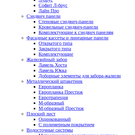
Софит Л-брус
Лайн Про
Сэндвич панели
Стеновые сэндвич-панели
Кровельные сэндвич-панели
Комплектующие к сэндвич панелям
Фасадные кассеты и линеарные панели
Открытого типа
Закрытого типа
Комплектующие
Жалюзийный забор
Ламель Хоста
Ламель Юкка
Доборные элементы для забора-жалюзи
Металлический штакетник
Европланка
Европланка Престиж
Евротрапеция
М-образный
М-образный Престиж
Плоский лист
Оцинкованный
С полимерным покрытием
Водосточные системы