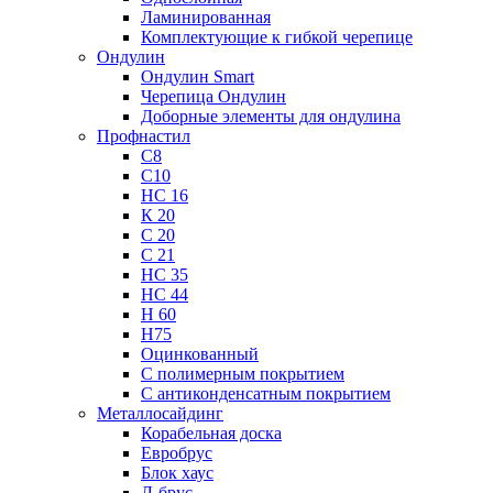
Ламинированная
Комплектующие к гибкой черепице
Ондулин
Ондулин Smart
Черепица Ондулин
Доборные элементы для ондулина
Профнастил
С8
С10
НС 16
К 20
С 20
С 21
НС 35
НС 44
Н 60
Н75
Оцинкованный
С полимерным покрытием
С антиконденсатным покрытием
Металлосайдинг
Корабельная доска
Евробрус
Блок хаус
Л-брус