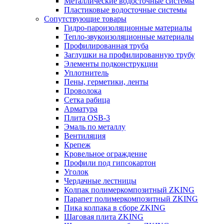
Металлические водосточные системы
Пластиковые водосточные системы
Сопутствующие товары
Гидро-пароизоляционные материалы
Тепло-звукоизоляционные материалы
Профилированная труба
Заглушки на профилированную трубу
Элементы подконструкции
Уплотнитель
Пены, герметики, ленты
Проволока
Сетка рабица
Арматура
Плита OSB-3
Эмаль по металлу
Вентиляция
Крепеж
Кровельное ограждение
Профили под гипсокартон
Уголок
Чердачные лестницы
Колпак полимеркомпозитный ZKING
Парапет полимеркомпозитный ZKING
Пика колпака в сборе ZKING
Шаговая плита ZKING