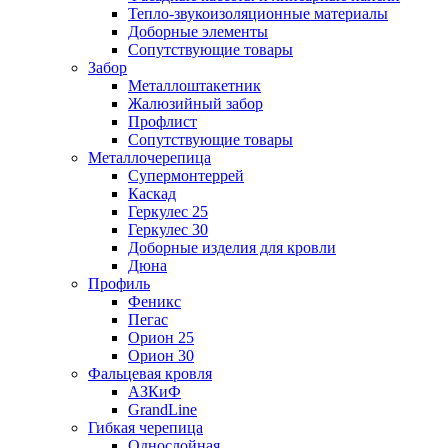
Тепло-звукоизоляционные материалы
Доборные элементы
Сопутствующие товары
Забор
Металлоштакетник
Жалюзийный забор
Профлист
Сопутствующие товары
Металлочерепица
Супермонтеррей
Каскад
Геркулес 25
Геркулес 30
Доборные изделия для кровли
Дюна
Профиль
Феникс
Пегас
Орион 25
Орион 30
Фальцевая кровля
АЗКиФ
GrandLine
Гибкая черепица
Однослойная