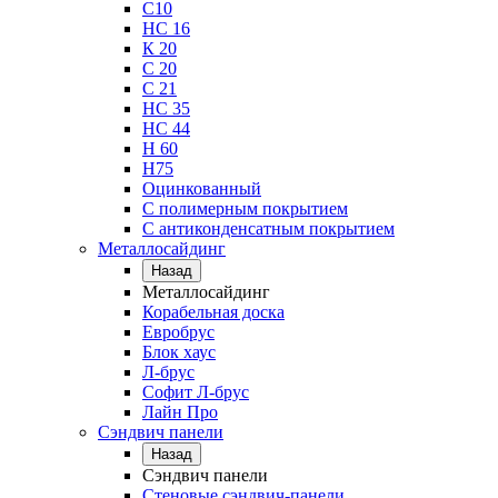
С10
НС 16
К 20
С 20
С 21
НС 35
НС 44
Н 60
Н75
Оцинкованный
С полимерным покрытием
С антиконденсатным покрытием
Металлосайдинг
Назад
Металлосайдинг
Корабельная доска
Евробрус
Блок хаус
Л-брус
Софит Л-брус
Лайн Про
Сэндвич панели
Назад
Сэндвич панели
Стеновые сэндвич-панели