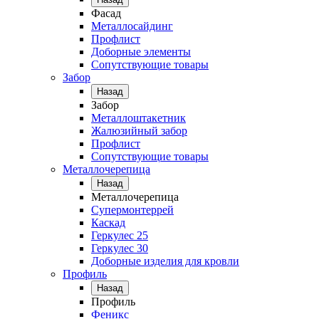
Фасад
Металлосайдинг
Профлист
Доборные элементы
Сопутствующие товары
Забор
Назад
Забор
Металлоштакетник
Жалюзийный забор
Профлист
Сопутствующие товары
Металлочерепица
Назад
Металлочерепица
Супермонтеррей
Каскад
Геркулес 25
Геркулес 30
Доборные изделия для кровли
Профиль
Назад
Профиль
Феникс