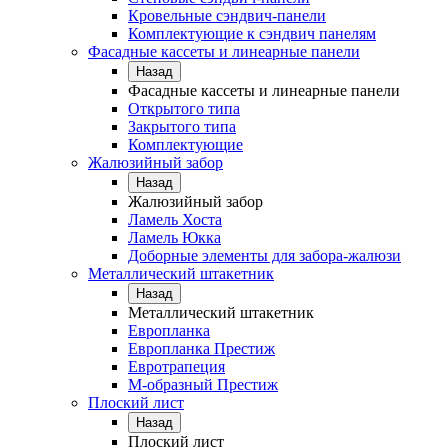
Кровельные сэндвич-панели
Комплектующие к сэндвич панелям
Фасадные кассеты и линеарные панели
Назад
Фасадные кассеты и линеарные панели
Открытого типа
Закрытого типа
Комплектующие
Жалюзийный забор
Назад
Жалюзийный забор
Ламель Хоста
Ламель Юкка
Доборные элементы для забора-жалюзи
Металлический штакетник
Назад
Металлический штакетник
Европланка
Европланка Престиж
Евротрапеция
М-образный Престиж
Плоский лист
Назад
Плоский лист