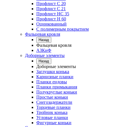
Профлист С 20
Профлист C 21
Профлист НС 35
Профлист Н 60
Оцинкованный
С полимерным покрытием
Фальцевая кровля
Назад
Фальцевая кровля
АЗКиФ
Доборные элементы
Назад
Доборные элементы
Заглушки конька
Карнизные планки
Планки ендовы
Планки примыкания
Полукруглые коньки
Простые коньки
Снегозадержатели
Торцевые планки
Тройник конька
Угловые планки
Фигурные коньки