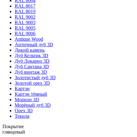
RAL 8004
RAL 8017
RAL 8019
RAL 9002
RAL 9003
RAL 9005
RAL 9006
Antique Wood
Античный дуб 3D
Дикий камень
Дуб Кельтик 3D
Дуб Локарно 3D
Дуб Сантана 3D
Дуб винтаж 3D
Золотистый дуб 3D
Золотой орех 3D
Картэн
Картэн тёмный
Морион 3D
Морёный дуб 3D
Орех 3D
Текила
Покрытие
глянцевый