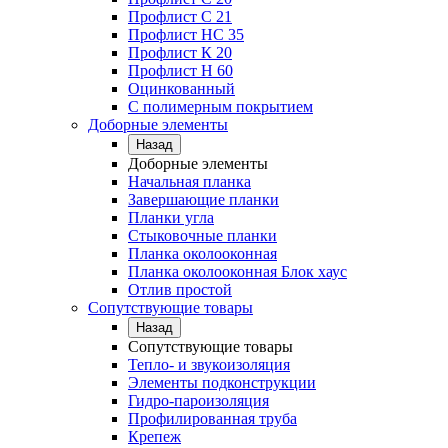
Профлист C 21
Профлист НС 35
Профлист К 20
Профлист Н 60
Оцинкованный
С полимерным покрытием
Доборные элементы
Назад
Доборные элементы
Начальная планка
Завершающие планки
Планки угла
Стыковочные планки
Планка околооконная
Планка околооконная Блок хаус
Отлив простой
Сопутствующие товары
Назад
Сопутствующие товары
Тепло- и звукоизоляция
Элементы подконструкции
Гидро-пароизоляция
Профилированная труба
Крепеж