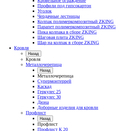
Кровельное ограждение
Профили под гипсокартон
Уголок
Чердачные лестницы
Колпак полимеркомпозитный ZKING
Парапет полимеркомпозитный ZKING
Пика колпака в сборе ZKING
Шаговая плита ZKING
Шар на колпак в сборе ZKING
Кровля
Назад
Кровля
Металлочерепица
Назад
Металлочерепица
Супермонтеррей
Каскад
Геркулес 25
Геркулес 30
Дюна
Доборные изделия для кровли
Профлист
Назад
Профлист
Профлист К 20