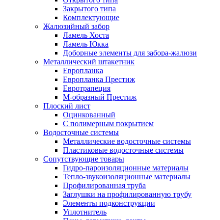
Закрытого типа
Комплектующие
Жалюзийный забор
Ламель Хоста
Ламель Юкка
Доборные элементы для забора-жалюзи
Металлический штакетник
Европланка
Европланка Престиж
Евротрапеция
М-образный Престиж
Плоский лист
Оцинкованный
С полимерным покрытием
Водосточные системы
Металлические водосточные системы
Пластиковые водосточные системы
Сопутствующие товары
Гидро-пароизоляционные материалы
Тепло-звукоизоляционные материалы
Профилированная труба
Заглушки на профилированную трубу
Элементы подконструкции
Уплотнитель