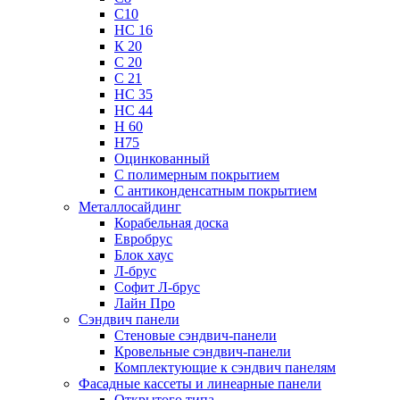
С10
НС 16
К 20
С 20
С 21
НС 35
НС 44
Н 60
Н75
Оцинкованный
С полимерным покрытием
С антиконденсатным покрытием
Металлосайдинг
Корабельная доска
Евробрус
Блок хаус
Л-брус
Софит Л-брус
Лайн Про
Сэндвич панели
Стеновые сэндвич-панели
Кровельные сэндвич-панели
Комплектующие к сэндвич панелям
Фасадные кассеты и линеарные панели
Открытого типа