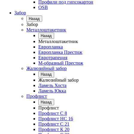
Профили под гипсокартон
OSB
Забор
Назад
Забор
Металлоштакетник
Назад
Металлоштакетник
Европланка
Европланка Престиж
Евротрапеция
М-образный Престиж
Жалюзийный забор
Назад
Жалюзийный забор
Ламель Хоста
Ламель Юкка
Профлист
Назад
Профлист
Профлист С 8
Профлист НС 16
Профлист C 21
Профлист К 20