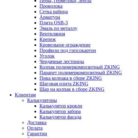
Пены, герметики, ленты
Проволока
Сетка рабица
Арматура
Плита OSB-3
Эмаль по металлу
Вентиляция
Крепеж
Кровельное ограждение
Профили под гипсокартон
Уголок
Чердачные лестницы
Колпак полимеркомпозитный ZKING
Парапет полимеркомпозитный ZKING
Пика колпака в сборе ZKING
Шаговая плита ZKING
Шар на колпак в сборе ZKING
Клиентам
Калькуляторы
Калькулятор кровли
Калькулятор забора
Калькулятор фасада
Доставка
Оплата
Гарантии