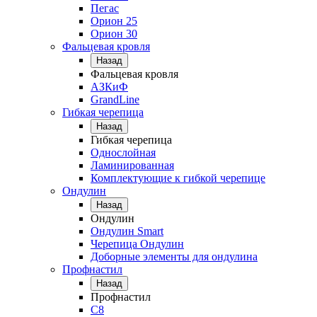
Пегас
Орион 25
Орион 30
Фальцевая кровля
Назад
Фальцевая кровля
АЗКиФ
GrandLine
Гибкая черепица
Назад
Гибкая черепица
Однослойная
Ламинированная
Комплектующие к гибкой черепице
Ондулин
Назад
Ондулин
Ондулин Smart
Черепица Ондулин
Доборные элементы для ондулина
Профнастил
Назад
Профнастил
С8