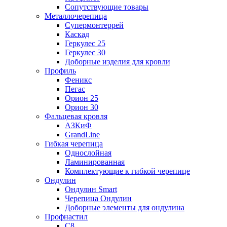
Сопутствующие товары
Металлочерепица
Супермонтеррей
Каскад
Геркулес 25
Геркулес 30
Доборные изделия для кровли
Профиль
Феникс
Пегас
Орион 25
Орион 30
Фальцевая кровля
АЗКиФ
GrandLine
Гибкая черепица
Однослойная
Ламинированная
Комплектующие к гибкой черепице
Ондулин
Ондулин Smart
Черепица Ондулин
Доборные элементы для ондулина
Профнастил
С8