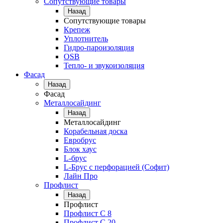
Сопутствующие товары
Назад
Сопутствующие товары
Крепеж
Уплотнитель
Гидро-пароизоляция
OSB
Тепло- и звукоизоляция
Фасад
Назад
Фасад
Металлосайдинг
Назад
Металлосайдинг
Корабельная доска
Евробрус
Блок хаус
L-брус
L-Брус с перфорацией (Софит)
Лайн Про
Профлист
Назад
Профлист
Профлист С 8
Профлист С 20